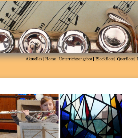
Aktuelles
Home
Unterrichtsangebot
Blockflöte
Querflöte