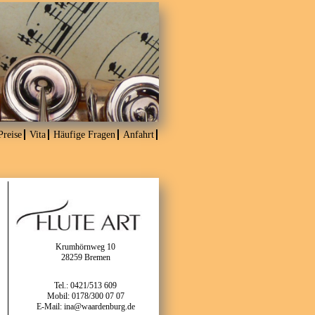
Preise
Vita
Häufige Fragen
Anfahrt
Krumhörnweg 10
28259 Bremen
Tel.: 0421/513 609
Mobil: 0178/300 07 07
E-Mail:
ina@waardenburg.de